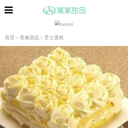
首页
>
美食甜品
>
芝士蛋糕