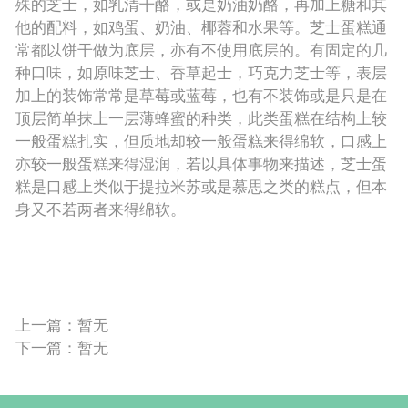
殊的芝士，如乳清干酪，或是奶油奶酪，再加上糖和其
他的配料，如鸡蛋、奶油、椰蓉和水果等。芝士蛋糕通
常都以饼干做为底层，亦有不使用底层的。有固定的几
种口味，如原味芝士、香草起士，巧克力芝士等，表层
加上的装饰常常是草莓或蓝莓，也有不装饰或是只是在
顶层简单抹上一层薄蜂蜜的种类，此类蛋糕在结构上较
一般蛋糕扎实，但质地却较一般蛋糕来得绵软，口感上
亦较一般蛋糕来得湿润，若以具体事物来描述，芝士蛋
糕是口感上类似于提拉米苏或是慕思之类的糕点，但本
身又不若两者来得绵软。
上一篇：暂无
下一篇：暂无