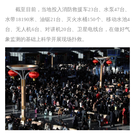
截至目前，当地投入消防救援车23台、水泵47台、
水带18190米、油锯21台、灭火水桶150个、移动水池4
台、无人机6台、对讲机20台、卫星电线台，在做好气
象监测的基础上科学开展现场扑救。