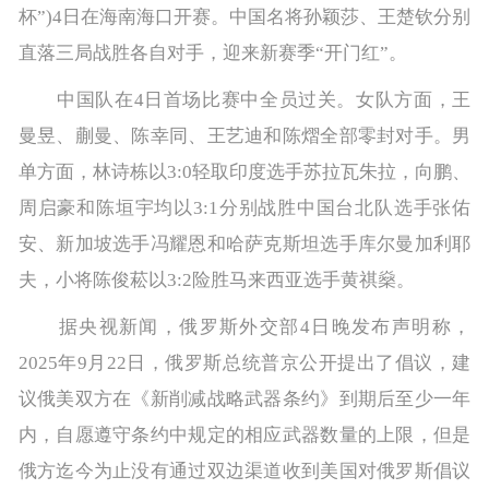
杯”)4日在海南海口开赛。中国名将孙颖莎、王楚钦分别
直落三局战胜各自对手，迎来新赛季“开门红”。
中国队在4日首场比赛中全员过关。女队方面，王
曼昱、蒯曼、陈幸同、王艺迪和陈熠全部零封对手。男
单方面，林诗栋以3:0轻取印度选手苏拉瓦朱拉，向鹏、
周启豪和陈垣宇均以3:1分别战胜中国台北队选手张佑
安、新加坡选手冯耀恩和哈萨克斯坦选手库尔曼加利耶
夫，小将陈俊菘以3:2险胜马来西亚选手黄祺燊。
据央视新闻，俄罗斯外交部4日晚发布声明称，
2025年9月22日，俄罗斯总统普京公开提出了倡议，建
议俄美双方在《新削减战略武器条约》到期后至少一年
内，自愿遵守条约中规定的相应武器数量的上限，但是
俄方迄今为止没有通过双边渠道收到美国对俄罗斯倡议