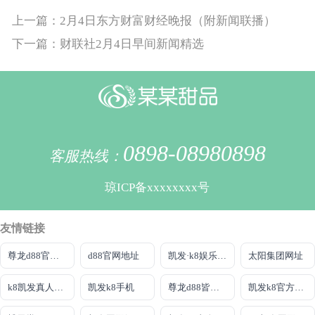
上一篇：2月4日东方财富财经晚报（附新闻联播）
下一篇：财联社2月4日早间新闻精选
0898-08980898
客服热线：
琼ICP备xxxxxxxx号
友情链接
尊龙d88官网AG发财网不错
d88官网地址
凯发·k8娱乐官网
太阳集团网址
k8凯发真人娱乐手机首页
凯发k8手机
尊龙d88皆选ag发财网
凯发k8官方旗舰厅