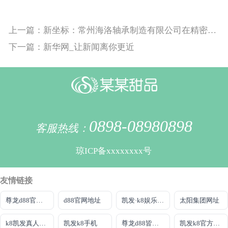
上一篇：新坐标：常州海洛轴承制造有限公司在精密轴承市场的崛起与前景
下一篇：新华网_让新闻离你更近
0898-08980898
客服热线：
琼ICP备xxxxxxxx号
友情链接
尊龙d88官网AG发财网不错
d88官网地址
凯发·k8娱乐官网
太阳集团网址
k8凯发真人娱乐手机首页
凯发k8手机
尊龙d88皆选ag发财网
凯发k8官方旗舰厅