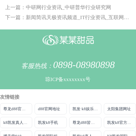
上一篇：中研网行业资讯_中研普华行业研究网
下一篇：新闻简讯天极资讯频道_IT行业资讯_互联网_电商打造科技行业权威坐看渠道风云变迁
0898-08980898
客服热线：
琼ICP备xxxxxxxx号
友情链接
尊龙d88官网AG发财网不错
d88官网地址
凯发·k8娱乐官网
太阳集团网址
k8凯发真人娱乐手机首页
凯发k8手机
尊龙d88皆选ag发财网
凯发k8官方旗舰厅